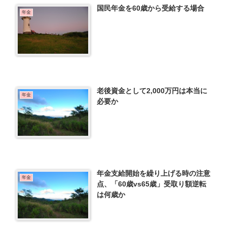
国民年金を60歳から受給する場合
年金
老後資金として2,000万円は本当に
年金
必要か
年金支給開始を繰り上げる時の注意
年金
点、「60歳vs65歳」受取り額逆転
は何歳か