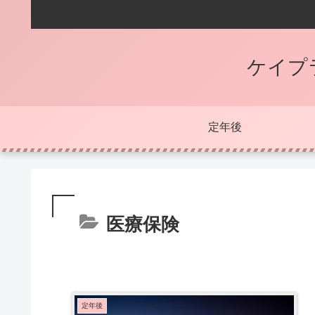
ケイプ
定年後
医療保険
定年後